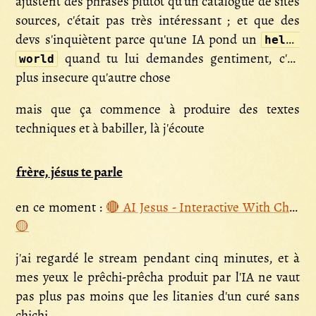
ajustent des phrases plutôt qu'un catalogue de sites
sources, c'était pas très intéressant ; et que des
devs s'inquiètent parce qu'une IA pond un
hello
quand tu lui demandes gentiment, c'est
world
plus insecure qu'autre chose
mais que ça commence à produire des textes
techniques et à babiller, là j'écoute
frère, jésus te parle
en ce moment :
🔴 AI Jesus - Interactive With Chat
🟡
j'ai regardé le stream pendant cinq minutes, et à
mes yeux le prêchi-prêcha produit par l'IA ne vaut
pas plus pas moins que les litanies d'un curé sans
chichi