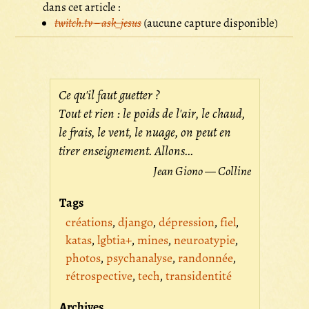
dans cet article :
twitch.tv – ask_jesus
(aucune capture disponible)
Ce qu'il faut guetter ?
Tout et rien : le poids de l'air, le chaud,
le frais, le vent, le nuage, on peut en
tirer enseignement. Allons...
Jean Giono — Colline
Tags
créations
django
dépression
fiel
katas
lgbtia+
mines
neuroatypie
photos
psychanalyse
randonnée
rétrospective
tech
transidentité
Archives