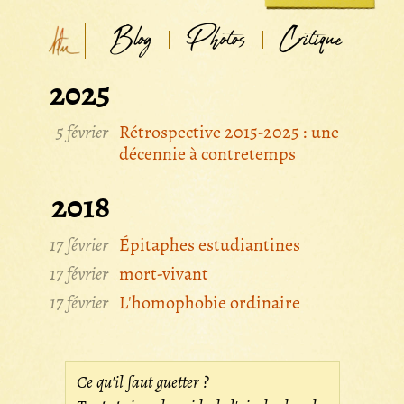
Blog
Photos
Critique
2025
5 février
Rétrospective 2015-2025 : une
décennie à contretemps
2018
17 février
Épitaphes estudiantines
17 février
mort-vivant
17 février
L'homophobie ordinaire
Ce qu'il faut guetter ?