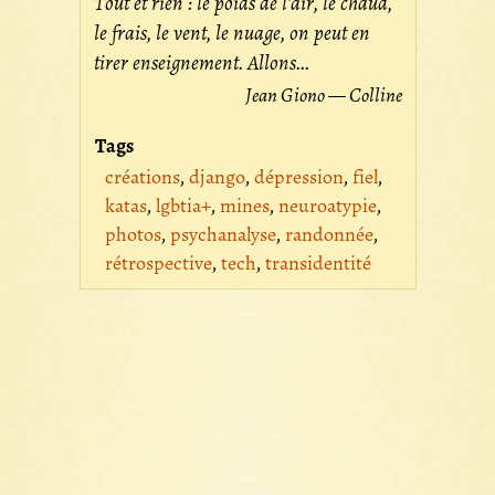
Tout et rien : le poids de l'air, le chaud,
le frais, le vent, le nuage, on peut en
tirer enseignement. Allons...
Jean Giono — Colline
Tags
créations
django
dépression
fiel
katas
lgbtia+
mines
neuroatypie
photos
psychanalyse
randonnée
rétrospective
tech
transidentité