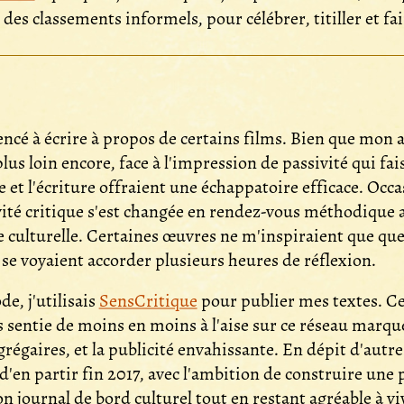
 des classements informels, pour célébrer, titiller et fa
ncé à écrire à propos de certains films. Bien que mon a
us loin encore, face à l'impression de passivité qui fai
e et l'écriture offraient une échappatoire efficace. Occa
tivité critique s'est changée en rendez-vous méthodique
 culturelle. Certaines œuvres ne m'inspiraient que qu
 se voyaient accorder plusieurs heures de réflexion.
e, j'utilisais
SensCritique
pour publier mes textes. Ce
s sentie de moins en moins à l'aise sur ce réseau marqu
 grégaires, et la publicité envahissante. En dépit d'autr
é d'en partir fin 2017, avec l'ambition de construire une
n journal de bord culturel tout en restant agréable à vi