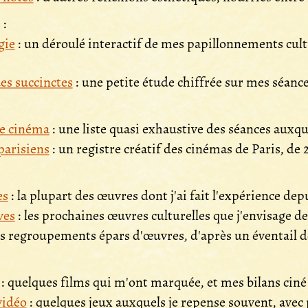
 :
gie
: un déroulé interactif de mes papillonnements cult
es succinctes
: une petite étude chiffrée sur mes séance
e cinéma
: une liste quasi exhaustive des séances auxquel
arisiens
: un registre créatif des cinémas de Paris, de 
es
: la plupart des œuvres dont j'ai fait l'expérience dep
ves
: les prochaines œuvres culturelles que j'envisage d
es regroupements épars d'œuvres, d'après un éventail 
: quelques films qui m'ont marquée, et mes bilans ciné
vidéo
: quelques jeux auxquels je repense souvent, avec pl