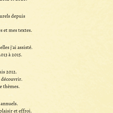
urels depuis
s et mes textes.
les j'ai assisté.
2013 à 2015.
uis 2012.
e découvrir.
de thèmes.
 annuels.
aisir et effroi.