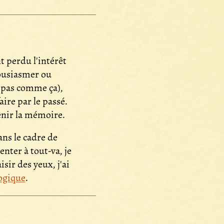
t perdu l'intérêt
housiasmer ou
e pas comme ça),
aire par le passé.
tenir la mémoire.
ns le cadre de
ter à tout-va, je
sir des yeux, j'ai
ogique
.