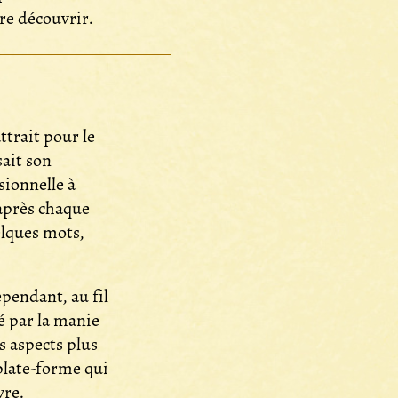
ire découvrir.
ttrait pour le
sait son
sionnelle à
 après chaque
elques mots,
pendant, au fil
é par la manie
es aspects plus
 plate-forme qui
vre.