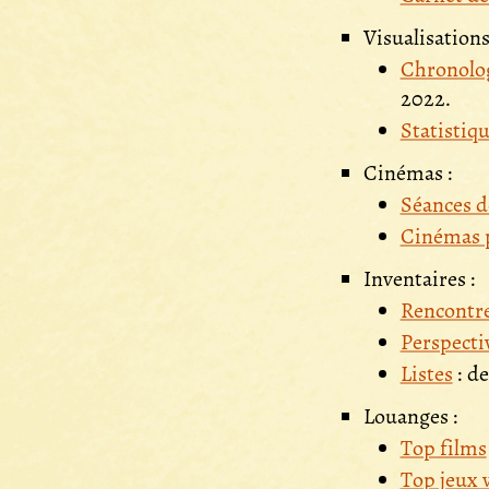
Visualisations
Chronolo
2022.
Statistiqu
Cinémas :
Séances d
Cinémas p
Inventaires :
Rencontr
Perspecti
Listes
: d
Louanges :
Top films
Top jeux 