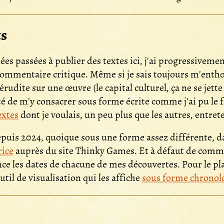
s
es passées à publier des textes ici, j'ai progressivemen
 commentaire critique. Même si je sais toujours m'ent
rudite sur une œuvre (le capital culturel, ça ne se jett
nté de m'y consacrer sous forme écrite comme j'ai pu le f
extes
dont je voulais, un peu plus que les autres, entre
epuis 2024, quoique sous une forme assez différente, da
rice
auprès du site
Thinky Games. Et à défaut de commen
ce les dates de chacune de mes découvertes. Pour le plai
til de visualisation qui les affiche
sous forme chronol