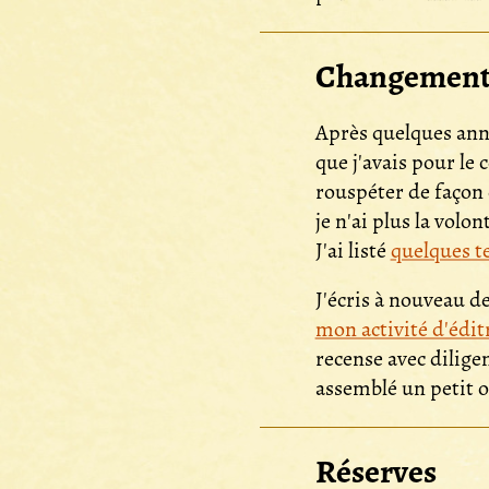
Changement
Après quelques anné
que j'avais pour le
rouspéter de façon é
je n'ai plus la volo
J'ai listé
quelques t
J'écris à nouveau d
mon activité d'édit
recense avec diligen
assemblé un petit ou
Réserves