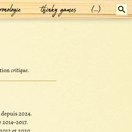
ronologie
thinky games
(...)
ction
critique
.
, depuis 2024.
e 2014–2017.
 2012 et 2020.