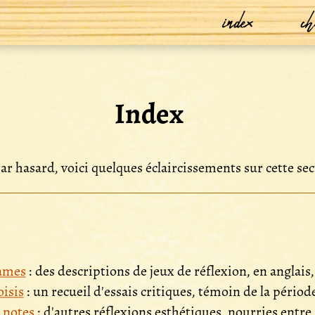
index
ch
Index
par hasard, voici quelques éclaircissements sur cette se
ames
: des descriptions de jeux de réflexion, en anglais
oisis
: un recueil d'essais critiques, témoin de la périod
 notes
: d'autres réflexions esthétiques, nourries entre