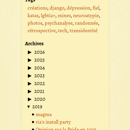
créations
django
dépression
fiel
katas
lgbtia+
mines
neuroatypie
photos
psychanalyse
randonnée
rétrospective
tech
transidentité
Archives
2026
2025
2024
2023
2022
2021
2020
2019
magma
ria's install party
Opinion sur la Pride en 2019