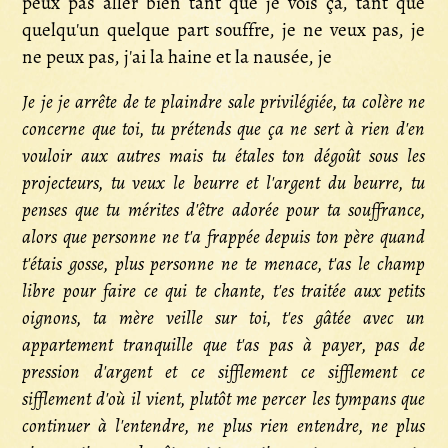
peux pas aller bien tant que je vois ça, tant que
quelqu'un quelque part souffre, je ne veux pas, je
ne peux pas, j'ai la haine et la nausée, je
Je je je arrête de te plaindre sale privilégiée, ta colère ne
concerne que toi, tu prétends que ça ne sert à rien d'en
vouloir aux autres mais tu étales ton dégoût sous les
projecteurs, tu veux le beurre et l'argent du beurre, tu
penses que tu mérites d'être adorée pour ta souffrance,
alors que personne ne t'a frappée depuis ton père quand
t'étais gosse, plus personne ne te menace, t'as le champ
libre pour faire ce qui te chante, t'es traitée aux petits
oignons, ta mère veille sur toi, t'es gâtée avec un
appartement tranquille que t'as pas à payer, pas de
pression d'argent et ce sifflement ce sifflement ce
sifflement d'où il vient, plutôt me percer les tympans que
continuer à l'entendre, ne plus rien entendre, ne plus