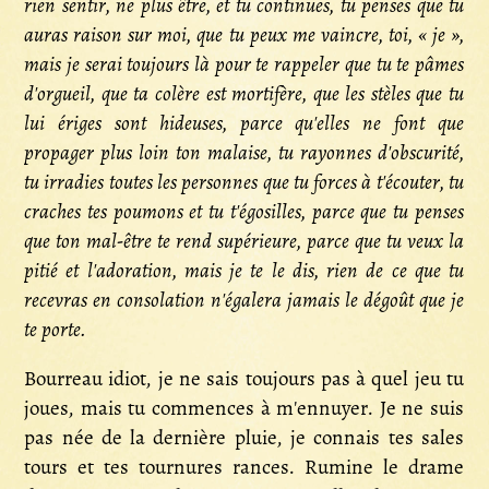
rien sentir, ne plus être, et tu continues, tu penses que tu
auras raison sur moi, que tu peux me vaincre, toi, « je »,
mais je serai toujours là pour te rappeler que tu te pâmes
d'orgueil, que ta colère est mortifère, que les stèles que tu
lui ériges sont hideuses, parce qu'elles ne font que
propager plus loin ton malaise, tu rayonnes d'obscurité,
tu irradies toutes les personnes que tu forces à t'écouter, tu
craches tes poumons et tu t'égosilles, parce que tu penses
que ton mal-être te rend supérieure, parce que tu veux la
pitié et l'adoration, mais je te le dis, rien de ce que tu
recevras en consolation n'égalera jamais le dégoût que je
te porte.
Bourreau idiot, je ne sais toujours pas à quel jeu tu
joues, mais tu commences à m'ennuyer. Je ne suis
pas née de la dernière pluie, je connais tes sales
tours et tes tournures rances. Rumine le drame