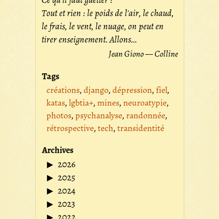
Ce qu'il faut guetter ?
Tout et rien : le poids de l'air, le chaud,
le frais, le vent, le nuage, on peut en
tirer enseignement. Allons...
Jean Giono — Colline
Tags
créations
django
dépression
fiel
katas
lgbtia+
mines
neuroatypie
photos
psychanalyse
randonnée
rétrospective
tech
transidentité
Archives
2026
2025
2024
2023
2022