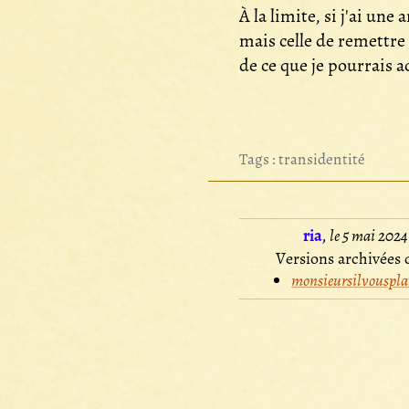
À la limite, si j'ai un
mais celle de remettre 
de ce que je pourrais 
Tags :
transidentité
ria
,
le 5 mai 2024
Versions archivées d
monsieursilvousplai