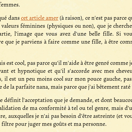
é femmes.
qué dans
cet article amer
(à raison), ce n'est pas parce
 valeurs féminines (physiques ou non), que je cherch
ie, l'image que vous avez d'une belle fille. Si vo
 que je parviens à faire comme une fille, à être comm
s est cool, pas parce qu'il m'aide à être genré comme je
yant et hypnotique et qu'il s'accorde avec mes cheve
 il est un peu moins cool sur mon pouce gauche, pas
e de la parfaite nana, mais parce que j'ai bêtement raté
 se définit l'acceptation que je demande, et dont beauco
validation de ma conformité à tel ou tel genre, mais d'u
re, auxquelles je n'ai pas besoin d'être astreinte (et vou
e filtre pour juger mes goûts et ma personne.