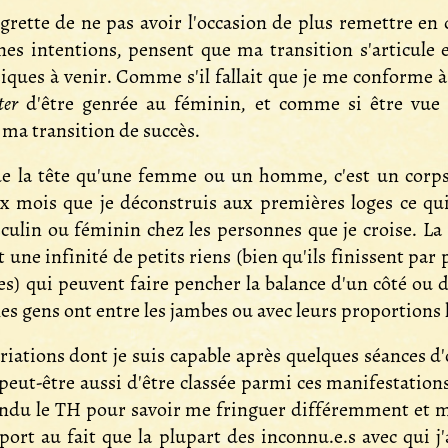
rette de ne pas avoir l'occasion de plus remettre en 
nes intentions, pensent que ma transition s'articule 
ues à venir. Comme s'il fallait que je me conforme à
ter
d'être genrée au féminin, et comme si être vue 
 ma transition de succès.
r de la tête qu'une femme ou un homme, c'est un corp
six mois que je déconstruis aux premières loges ce qu
ulin ou féminin chez les personnes que je croise. La ge
st une infinité de petits riens (bien qu'ils finissent p
s) qui peuvent faire pencher la balance d'un côté ou de
 les gens ont entre les jambes ou avec leurs proportion
riations dont je suis capable après quelques séances d
peut-être aussi d'être classée parmi ces manifestations
ttendu le TH pour savoir me fringuer différemment et 
ort au fait que la plupart des inconnu.e.s avec qui j'a