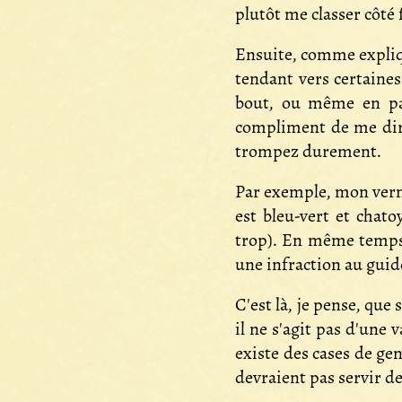
plutôt me classer côt
Ensuite, comme expli
tendant vers certaines
bout, ou même en part
compliment de me dire
trompez durement.
Par exemple, mon verni
est bleu-vert et chato
trop). En même temps,
une infraction au guid
C'est là, je pense, que
il ne s'agit pas d'une 
existe des cases de gen
devraient pas servir d