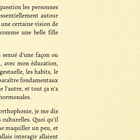
question les personnes
essentiellement autour
 une certaine vision de
comme une belle fille
s sexué d'une façon ou
i, avec mon éducation,
stuelle, les habits, le
ar paraître fondamentaux
 l'autre, et tout ça n'a
s hormonales.
'orthophonie, je me dis
 culturelles. Quoi qu'il
me maquiller un peu, et
llais interagir allaient