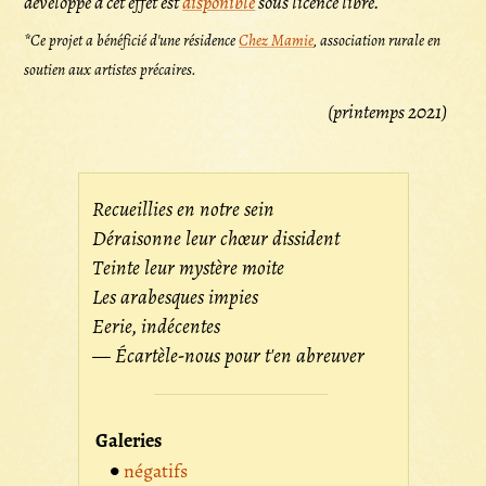
développé à cet effet est
disponible
sous licence libre.
*Ce projet a bénéficié d'une résidence
Chez Mamie
, association rurale en
soutien aux artistes précaires.
(printemps 2021)
Recueillies en notre sein
Déraisonne leur chœur dissident
Teinte leur mystère moite
Les arabesques impies
Eerie, indécentes
— Écartèle-nous pour t'en abreuver
Galeries
négatifs