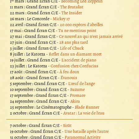
er
1
mars : Grand Écran C/E -
Becoming Led Zeppelin
11 mars : Grand Écran C/E -
The Brutalist
22 mars : Grand Écran C/E -
The Insider
26 mars : Le Concorde -
Mickey 17
22 avril : Grand Écran C/E -
20 000 espèces d'abeilles
17 mai : Grand Écran C/E -
Tu ne mentiras point
27 mai : Grand Écran C/E -
Ce nouvel an qui n’est jamais arrivé
27 juin : Grand Écran C/E -
28 ans plus tard
3 juillet : Grand Écran C/E -
Life of Chuck
8 juillet : Le Katorza -
Reflet dans un diamant mort
19 juillet : Grand Écran C/E -
L'accident de piano
23 juillet : Le Katorza -
Confusion chez Confucius
17 août : Grand Écran C/E -
À feu doux
28 août : Grand Écran C/E -
Évanouis
5 septembre : Grand Écran C/E -
L'œuf de l'ange
10 septembre : Grand Écran C/E -
Suzume
17 septembre : Grand Écran C/E -
Promare
24 septembre : Grand Écran C/E -
Akira
25 septembre : Le Cinématographe -
Blade Runner
2 octobre : Grand Écran C/E -
Avatar : La voie de l'eau
7 octobre : Grand Écran C/E -
Sirāt
19 octobre : Grand Écran C/E -
Une bataille après l'autre
31 octobre : Grand Écran C/E -
Paranormal Activity