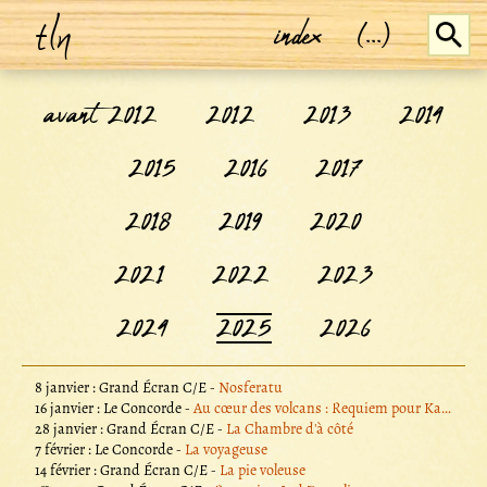
tln
index
(...)
avant 2012
2012
2013
2014
2015
2016
2017
2018
2019
2020
2021
2022
2023
2024
2025
2026
8 janvier : Grand Écran C/E -
Nosferatu
16 janvier : Le Concorde -
Au cœur des volcans : Requiem pour Katia et Maurice Krafft
28 janvier : Grand Écran C/E -
La Chambre d'à côté
7 février : Le Concorde -
La voyageuse
14 février : Grand Écran C/E -
La pie voleuse