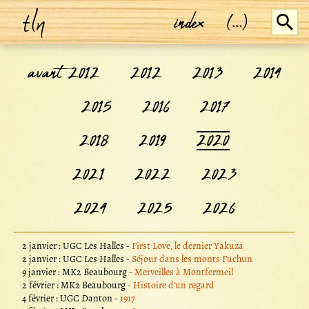
tln
index
(...)
avant 2012
2012
2013
2014
2015
2016
2017
2018
2019
2020
2021
2022
2023
2024
2025
2026
2 janvier : UGC Les Halles -
First Love, le dernier Yakuza
2 janvier : UGC Les Halles -
Séjour dans les monts Fuchun
9 janvier : MK2 Beaubourg -
Merveilles à Montfermeil
2 février : MK2 Beaubourg -
Histoire d'un regard
4 février : UGC Danton -
1917