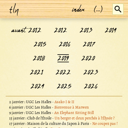
tln
index
(...)
avant 2012
2012
2013
2014
2015
2016
2017
2018
2019
2020
2021
2022
2023
2024
2025
2026
2 janvier : UGC Les Halles -
Asako I & II
6 janvier : UGC Les Halles -
Bienvenue à Marwen
9 janvier : UGC Les Halles -
An Elephant Sitting Still
15 janvier : Club de l'Étoile -
Un berger et deux perchés à l'Élysée ?
17 janvier : Maison de la culture du Japon à Paris -
Ne coupez pas !