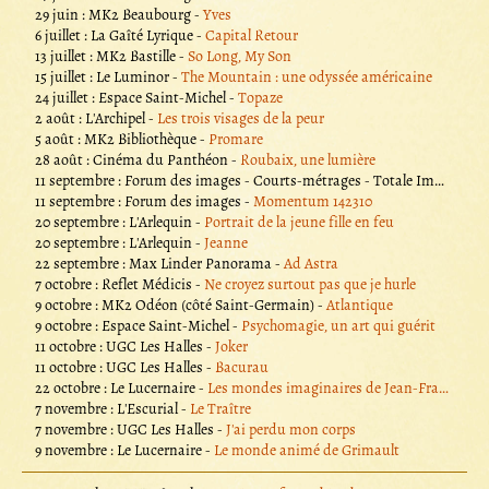
29 juin : MK2 Beaubourg -
Yves
6 juillet : La Gaîté Lyrique -
Capital Retour
13 juillet : MK2 Bastille -
So Long, My Son
15 juillet : Le Luminor -
The Mountain : une odyssée américaine
24 juillet : Espace Saint-Michel -
Topaze
2 août : L'Archipel -
Les trois visages de la peur
5 août : MK2 Bibliothèque -
Promare
28 août : Cinéma du Panthéon -
Roubaix, une lumière
11 septembre : Forum des images -
Courts-métrages - Totale Immersion
11 septembre : Forum des images -
Momentum 142310
20 septembre : L'Arlequin -
Portrait de la jeune fille en feu
20 septembre : L'Arlequin -
Jeanne
22 septembre : Max Linder Panorama -
Ad Astra
7 octobre : Reflet Médicis -
Ne croyez surtout pas que je hurle
9 octobre : MK2 Odéon (côté Saint-Germain) -
Atlantique
9 octobre : Espace Saint-Michel -
Psychomagie, un art qui guérit
11 octobre : UGC Les Halles -
Joker
11 octobre : UGC Les Halles -
Bacurau
22 octobre : Le Lucernaire -
Les mondes imaginaires de Jean-François Laguionie
7 novembre : L'Escurial -
Le Traître
7 novembre : UGC Les Halles -
J'ai perdu mon corps
9 novembre : Le Lucernaire -
Le monde animé de Grimault