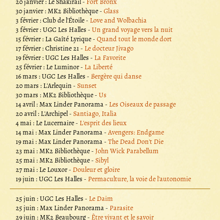
20 janvier : Le Shakirail -
Fort Bronx
30 janvier : MK2 Bibliothèque -
Glass
3 février : Club de l'Étoile -
Love and Wolbachia
3 février : UGC Les Halles -
Un grand voyage vers la nuit
15 février : La Gaîté Lyrique -
Quand tout le monde dort
17 février : Christine 21 -
Le docteur Jivago
19 février : UGC Les Halles -
La Favorite
25 février : Le Luminor -
La Liberté
16 mars : UGC Les Halles -
Bergère qui danse
20 mars : L'Arlequin -
Sunset
30 mars : MK2 Bibliothèque -
Us
14 avril : Max Linder Panorama -
Les Oiseaux de passage
20 avril : L'Archipel -
Santiago, Italia
4 mai : Le Lucernaire -
L'esprit des lieux
14 mai : Max Linder Panorama -
Avengers: Endgame
19 mai : Max Linder Panorama -
The Dead Don't Die
23 mai : MK2 Bibliothèque -
John Wick Parabellum
25 mai : MK2 Bibliothèque -
Sibyl
27 mai : Le Louxor -
Douleur et gloire
19 juin : UGC Les Halles -
Permaculture, la voie de l'autonomie
25 juin : UGC Les Halles -
Le Daim
25 juin : Max Linder Panorama -
Parasite
29 juin : MK2 Beaubourg -
Être vivant et le savoir