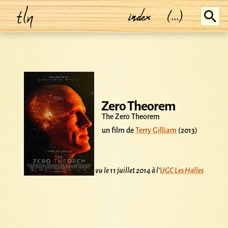
tln
index
(...)
Zero Theorem
The Zero Theorem
un film de
Terry Gilliam
(2013)
vu le 11 juillet 2014 à l'
UGC Les Halles