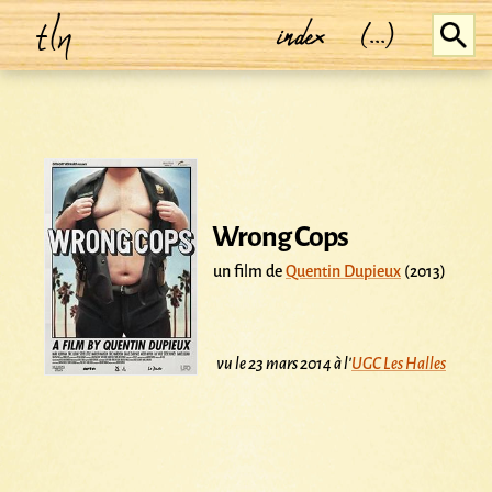
tln
index
(...)
Wrong Cops
un film de
Quentin Dupieux
(2013)
vu le 23 mars 2014 à l'
UGC Les Halles