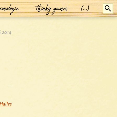
ronologie
thinky games
(...)
é.2014
)
Halles