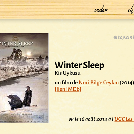
index
ch
top.cin
Winter Sleep
Kis Uykusu
un film de
Nuri Bilge Ceylan
(2014
[lien IMDb]
vu le 16 août 2014 à l'
UGC Les 