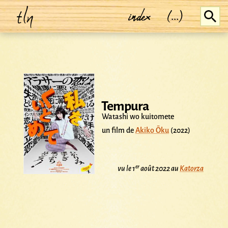
tln
index
(...)
Tempura
Watashi wo kuitomete
un film de
Akiko Ōku
(2022)
er
vu le 1
août 2022 au
Katorza