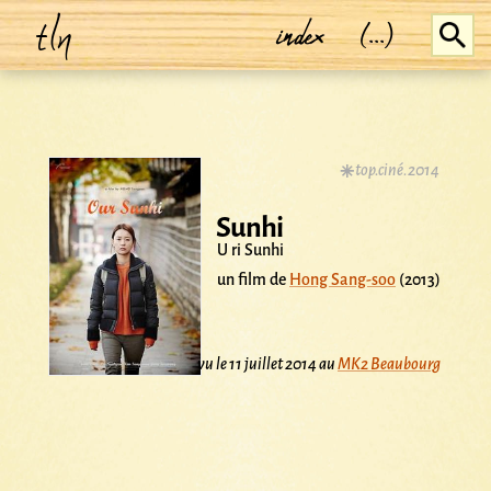
tln
index
(...)
top.ciné.2014
Sunhi
U ri Sunhi
un film de
Hong Sang-soo
(2013)
vu le 11 juillet 2014 au
MK2 Beaubourg