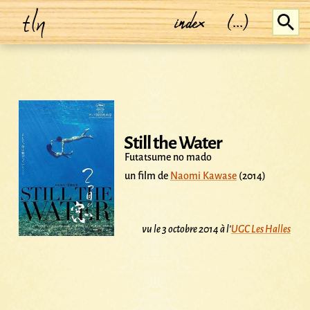
tln
index
(...)
Still the Water
Futatsume no mado
un film de
Naomi Kawase
(2014)
vu le 3 octobre 2014 à l'
UGC Les Halles