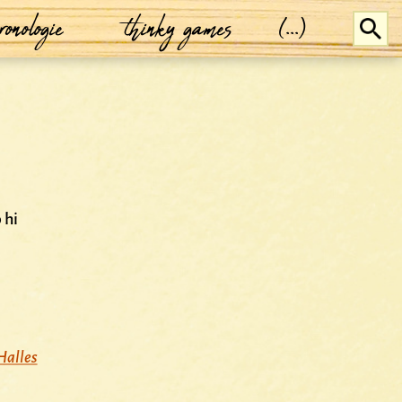
ronologie
thinky games
(...)
 hi
)
Halles