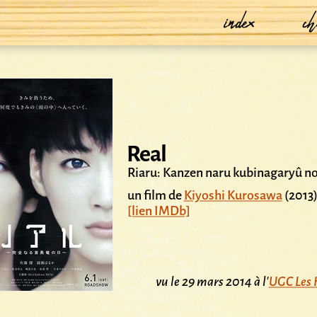
index
ch
Real
Riaru: Kanzen naru kubinagaryû no
un film de
Kiyoshi Kurosawa
(2013
[lien IMDb]
vu le 29 mars 2014 à l'
UGC Les 