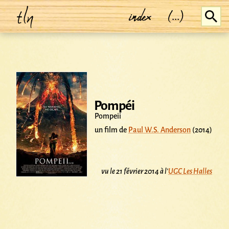
tln
index
(...)
Pompéi
Pompeii
un film de
Paul W.S. Anderson
(2014)
vu le 21 février 2014 à l'
UGC Les Halles