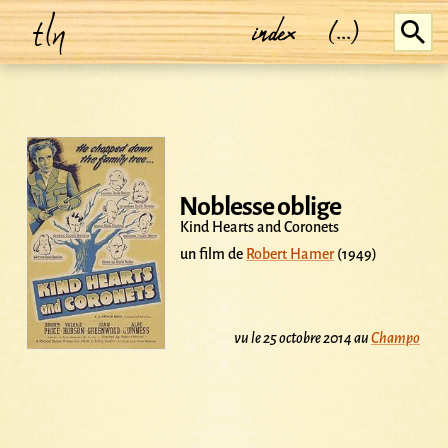
tln
index
(...)
Noblesse oblige
Kind Hearts and Coronets
un film de
Robert Hamer
(1949)
vu le 25 octobre 2014 au
Champo