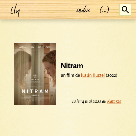
tln
index
(...)
Nitram
un film de
Justin Kurzel
(2022)
vu le 14 mai 2022 au
Katorza