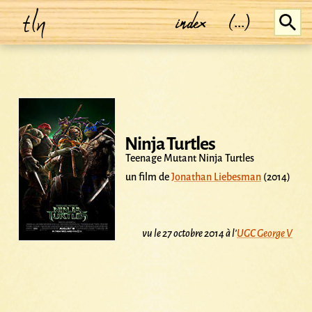
tln
index
(...)
Ninja Turtles
Teenage Mutant Ninja Turtles
un film de
Jonathan Liebesman
(2014)
vu le 27 octobre 2014 à l'
UGC George V