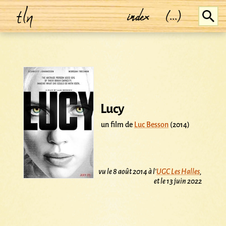
tln
index
(...)
Lucy
un film de
Luc Besson
(2014)
vu le 8 août 2014 à l'
UGC Les Halles
,
et le 13 juin 2022