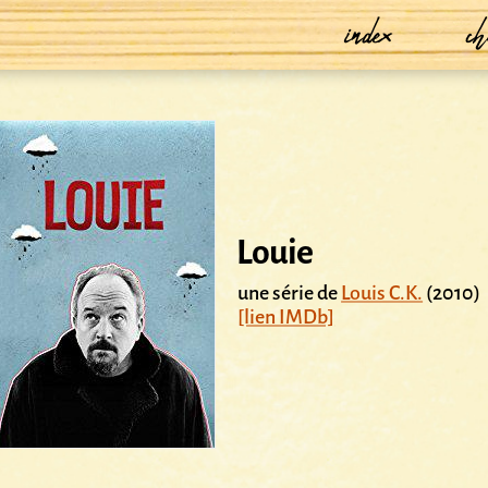
index
ch
Louie
une série de
Louis C.K.
(2010)
[lien IMDb]