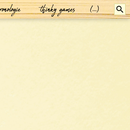
ronologie
thinky games
(...)