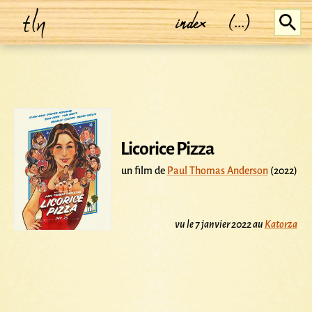
tln
index
(...)
Licorice Pizza
un film de
Paul Thomas Anderson
(2022)
vu le 7 janvier 2022 au
Katorza