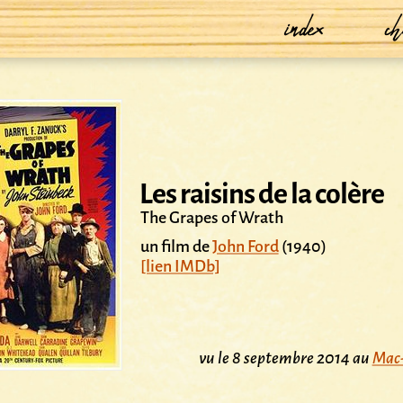
index
ch
Les raisins de la colère
The Grapes of Wrath
un film de
John Ford
(1940)
[lien IMDb]
vu le 8 septembre 2014 au
Mac