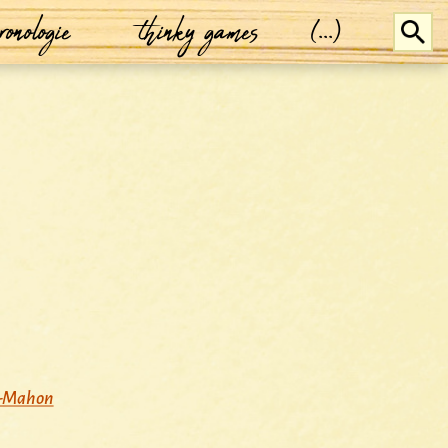
ronologie
thinky games
(...)
-Mahon