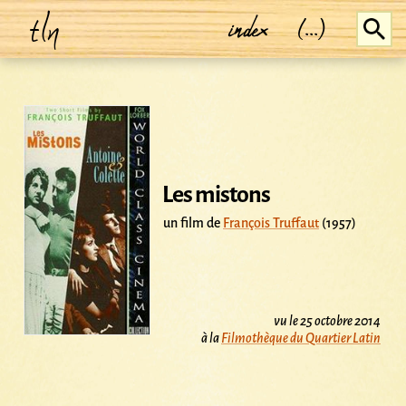
tln
index
(...)
Les mistons
un film de
François Truffaut
(1957)
vu le 25 octobre 2014
à la
Filmothèque du Quartier Latin