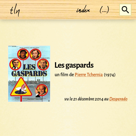
tln
index
(...)
Les gaspards
un film de
Pierre Tchernia
(1974)
vu le 21 décembre 2014 au
Desperado