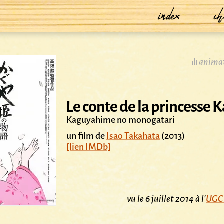
index
ch
animat
Le conte de la princesse 
Kaguyahime no monogatari
un film de
Isao Takahata
(2013)
[lien IMDb]
vu le 6 juillet 2014 à l'
UGC 