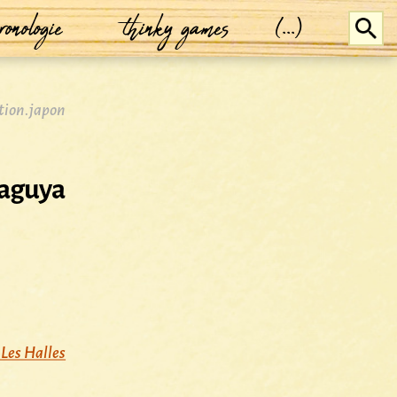
ronologie
thinky games
(...)
ion.japon
Kaguya
Les Halles