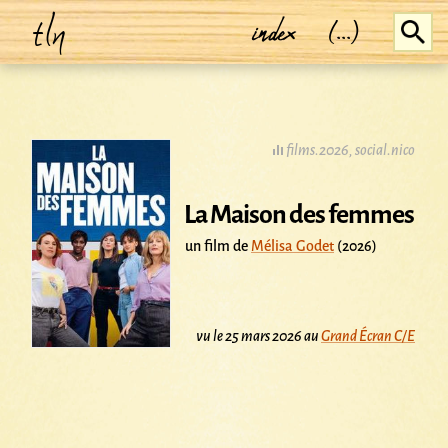
tln
index
(...)
films.2026
,
social.nico
La Maison des femmes
un film de
Mélisa Godet
(2026)
vu le 25 mars 2026 au
Grand Écran C/E