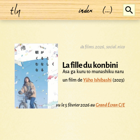
tln
index
(...)
films.2026
,
social.nico
La fille du konbini
Asa ga kuru to munashiku naru
un film de
Yūho Ishibashi
(2023)
vu le 5 février 2026 au
Grand Écran C/E