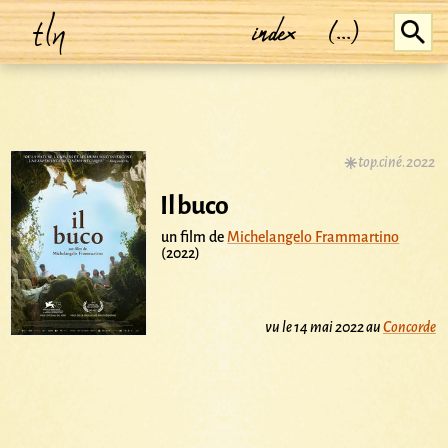
tln
index
(...)
top.ciné.2022
Il buco
un film de
Michelangelo Frammartino
(2022)
vu le 14 mai 2022 au
Concorde