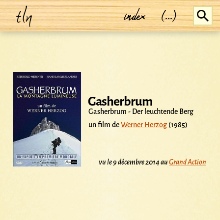
tln
index
(...)
Gasherbrum
Gasherbrum - Der leuchtende Berg
un film de
Werner Herzog
(1985)
vu le 9 décembre 2014 au
Grand Action