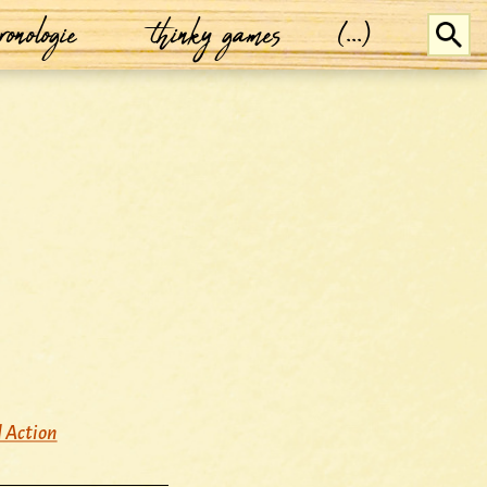
ronologie
thinky games
(...)
 Action