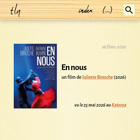
tln
index
(...)
films.2026
En nous
un film de
Juliette Binoche
(2026)
vu le 25 mai 2026 au
Katorza