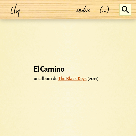
tln
index
(...)
El Camino
un album de
The Black Keys
(2011)