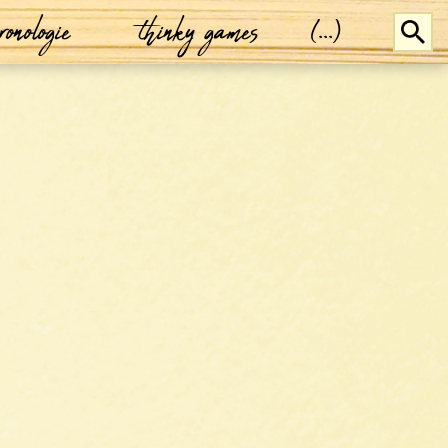
ronologie
thinky games
(...)