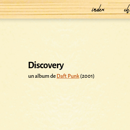
index
ch
Discovery
un album de
Daft Punk
(2001)