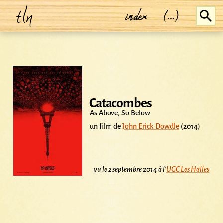
tln
index
(...)
Catacombes
As Above, So Below
un film de
John Erick Dowdle
(2014)
vu le 2 septembre 2014 à l'
UGC Les Halles