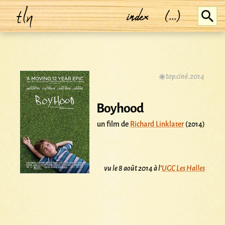
tln
index
(...)
top.ciné.2014
Boyhood
un film de
Richard Linklater
(2014)
vu le 8 août 2014 à l'
UGC Les Halles