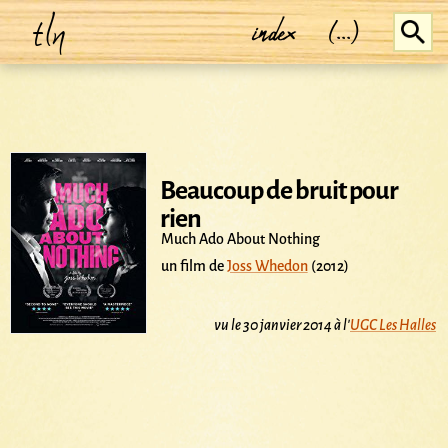
tln
index
(...)
Beaucoup de bruit pour
rien
Much Ado About Nothing
un film de
Joss Whedon
(2012)
vu le 30 janvier 2014 à l'
UGC Les Halles