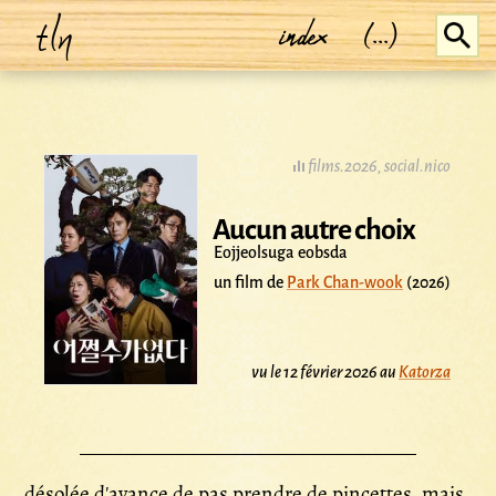
tln
index
(...)
films.2026
,
social.nico
Aucun autre choix
Eojjeolsuga eobsda
un film de
Park Chan-wook
(2026)
vu le 12 février 2026 au
Katorza
désolée d'avance de pas prendre de pincettes, mais