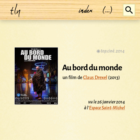
tln
index
(...)
top.ciné.2014
Au bord du monde
un film de
Claus Drexel
(2013)
vu le 26 janvier 2014
à l'
Espace Saint-Michel