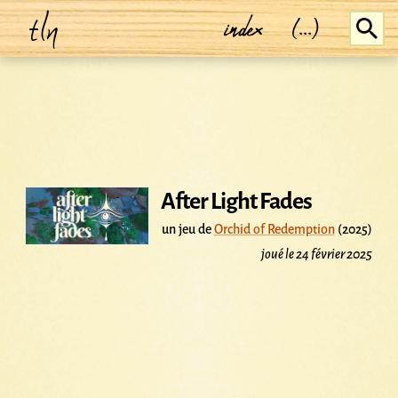
tln
index
(...)
After Light Fades
un jeu de
Orchid of Redemption
(2025)
joué le 24 février 2025